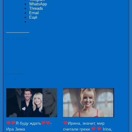
WhatsApp
Threads
Email
Ещё
Понравилось это:
Похожее
Я буду ждать
-
Ирина, значит, мир
Ира Зима
считали греки.
Irina,