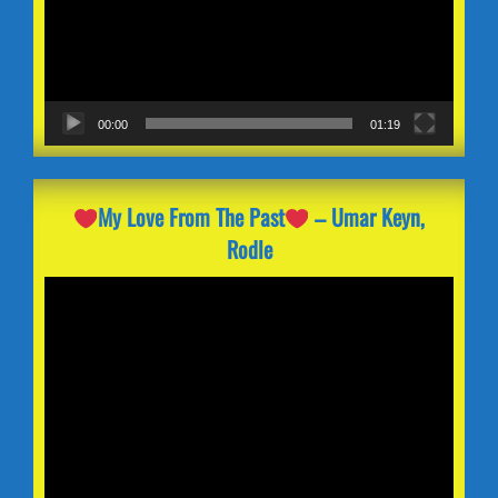
00:00
01:19
My Love From The Past
– Umar Keyn,
Rodle