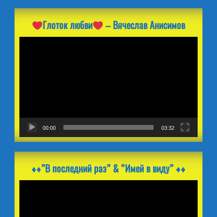
Глоток любви
– Вячеслав Анисимов
Видеоплеер
00:00
03:32
♦️♦️”В последний раз” & “Имей в виду” ♦️♦️
Видеоплеер