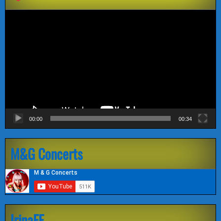
Видеоплеер
00:00
00:34
M&G Concerts
IrinaEE