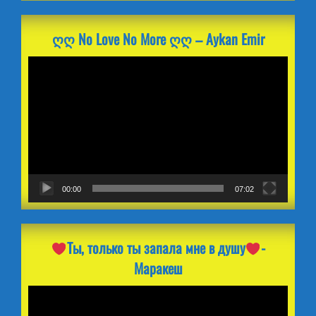
ღღ No Love No More ღღ – Aykan Emir
Видеоплеер
00:00
07:02
Ты, только ты запала мне в душу
-
Маракеш
Видеоплеер