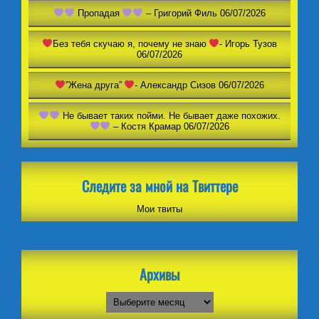
Пропадая
– Григорий Филь
06/07/2026
Без тебя скучаю я, почему не знаю
- Игорь Тузов
06/07/2026
”Жена друга”
- Александр Сизов
06/07/2026
Не бывает таких пойми. Не бывает даже похожих.
– Костя Крамар
06/07/2026
Следите за мной на Твиттере
Мои твиты
Архивы
Архивы