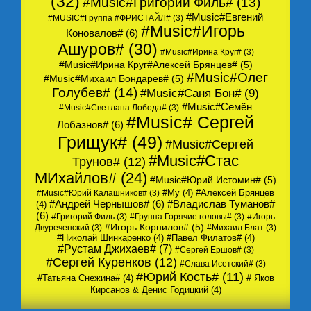
(32)
#Music#Григорий Филь#
(13)
#Music#Евгений
#MUSIC#Группа #ФРИСТАЙЛ#
(3)
#Music#Игорь
Коновалов#
(6)
Ашуров#
(30)
#Music#Ирина Круг#
(3)
#Music#Ирина Круг#Алексей Брянцев#
(5)
#Music#Олег
#Music#Михаил Бондарев#
(5)
Голубев#
(14)
#Music#Саня Бон#
(9)
#Music#Семён
#Music#Светлана Лобода#
(3)
#Music# Сергей
Лобазнов#
(6)
Грищук#
(49)
#Music#Сергей
#Music#Стас
Трунов#
(12)
МИхайлов#
(24)
#Music#Юрий Истомин#
(5)
#My
(4)
#Алексей Брянцев
#Music#Юрий Калашников#
(3)
#Андрей Чернышов#
(6)
#Владислав Туманов#
(4)
(6)
#Григорий Филь
(3)
#Группа Горячие головы#
(3)
#Игорь
#Игорь Корнилов#
(5)
Двуреченский
(3)
#Михаил Блат
(3)
#Николай Шинкаренко
(4)
#Павел Филатов#
(4)
#Рустам Джихаев#
(7)
#Сергей Ершов#
(3)
#Сергей Куренков
(12)
#Слава Исетский#
(3)
#Юрий Кость#
(11)
#Татьяна Снежина#
(4)
# Яков
Кирсанов & Денис Годицкий
(4)