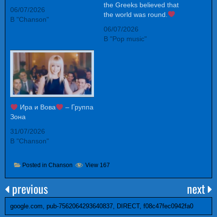
the Greeks believed that
06/07/2026
the world was round.
В "Chanson"
06/07/2026
В "Pop music"
Ира и Вова
– Группа
Зона
31/07/2026
В "Chanson"
Posted in
Chanson
View 167
previous
next
google.com, pub-7562064293640837, DIRECT, f08c47fec0942fa0