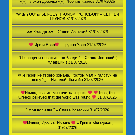
ღღ Плохая девочка ღღ- Леонид Киреев
31/07/2026
“With YOU” is SERGEY TRUNOV / “С ТОБОЙ” – СЕРГЕЙ
ТРУНОВ
31/07/2026
♣️♥️ Колода ♣️♥️ – Слава Исетский
31/07/2026
Ира и Вова
– Группа Зона
31/07/2026
“Я женщины поверьте, не бандит” – Слава Исетский (
младший )
31/07/2026
ღ”Я герой не твоего романа. Ростом мал и галстук не
ношу.”ღ – Николай Шмырёв
31/07/2026
Ирина, значит, мир считали греки.
Irina, the
Greeks believed that the world was round.
31/07/2026
” Моя волчица ” – Слава Исетский
31/07/2026
Ириша, Ирочка, Иринка.
– Гриша Магаданец
31/07/2026