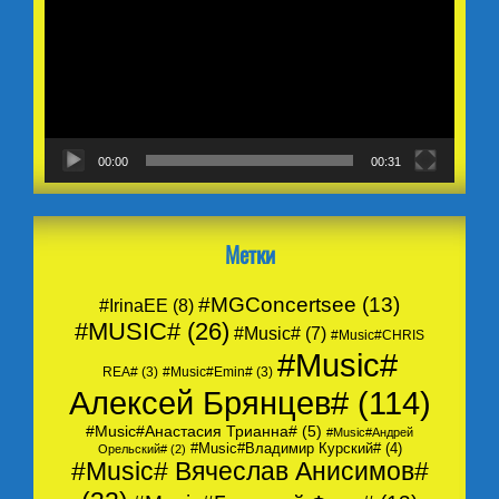
00:00
00:31
Метки
#MGConcertsee
(13)
#IrinaEE
(8)
#MUSIC#
(26)
#Music#
(7)
#Music#CHRIS
#Music#
REA#
(3)
#Music#Emin#
(3)
Алексей Брянцев#
(114)
#Music#Анастасия Трианна#
(5)
#Music#Андрей
#Music#Владимир Курский#
(4)
Орельский#
(2)
#Music# Вячеслав Анисимов#