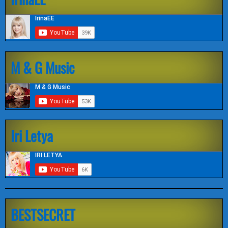
M & G Music
Iri Letya
BESTSECRET